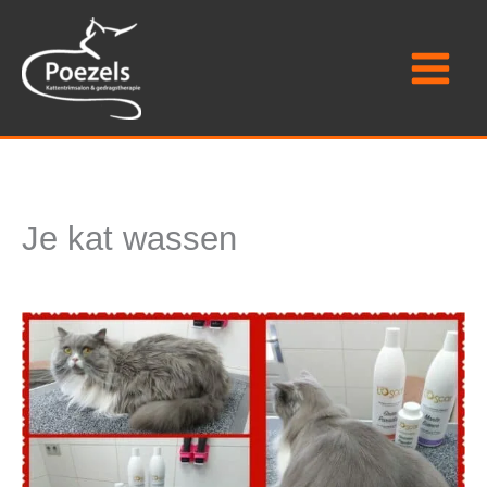
Ga
naar
de
inhoud
Je kat wassen