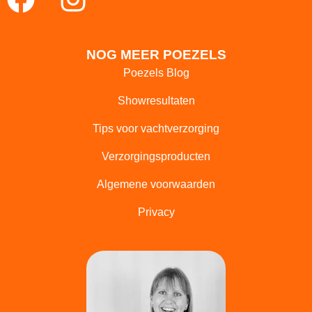
a
n
c
s
NOG MEER POEZELS
e
t
Poezels Blog
b
a
Showresultaten
o
g
Tips voor vachtverzorging
o
r
Verzorgingsproducten
k
a
Algemene voorwaarden
m
Privacy