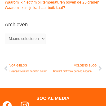
Waarom ik niet trim bij temperaturen boven de 25 graden
Waarom likt mijn kat haar buik kaal?
Archieven
Vorige
Vo
VORIG BLOG
VOLGEND BLOG
Helpppp! Mijn kat schiet in de klit
Kan het niet vaak genoeg zeggen; maak tijdig een afspraak
SOCIAL MEDIA
F
I