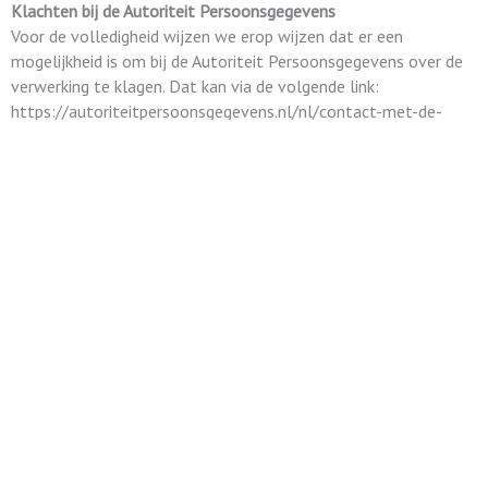
Klachten bij de Autoriteit Persoonsgegevens
Voor de volledigheid wijzen we erop wijzen dat er een
mogelijkheid is om bij de Autoriteit Persoonsgegevens over de
verwerking te klagen. Dat kan via de volgende link:
https://autoriteitpersoonsgegevens.nl/nl/contact-met-de-
autoriteit-persoonsgegevens/tip-ons.
Wij hopen u hiermee voldoende te hebben geïnformeerd.
Poezels Kattenkapper & Gedragstherapie
Esmiralda Baak-Vlasveld
SOCIAL MEDIA
F
I
Google
a
n
5
(29)
/5
c
s