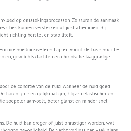
nvloed op ontstekingsprocessen. Ze sturen de aanmaak
reacties kunnen versterken of juist afremmen. Bij
ht richting herstel en stabiliteit.
erinaire voedingswetenschap en vormt de basis voor het
emen, gewrichtsklachten en chronische laaggradige
door de conditie van de huid. Wanneer de huid goed
De haren groeien gelijkmatiger, blijven elastischer en
die soepeler aanvoelt, beter glanst en minder snel
s. De huid kan droger of juist onrustiger worden, wat
verhoogde gevoeligheid. De vacht verliest dan vaak glans,