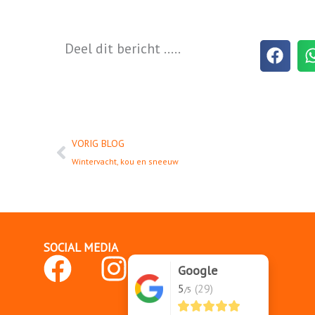
Deel dit bericht .....
Vorige
VORIG BLOG
Wintervacht, kou en sneeuw
SOCIAL MEDIA
F
I
Google
a
n
5
(29)
/5