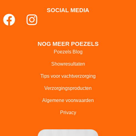
SOCIAL MEDIA
F
I
a
n
c
s
NOG MEER POEZELS
e
t
Poezels Blog
b
a
Showresultaten
o
g
Tips voor vachtverzorging
o
r
Verzorgingsproducten
k
a
Algemene voorwaarden
m
Privacy