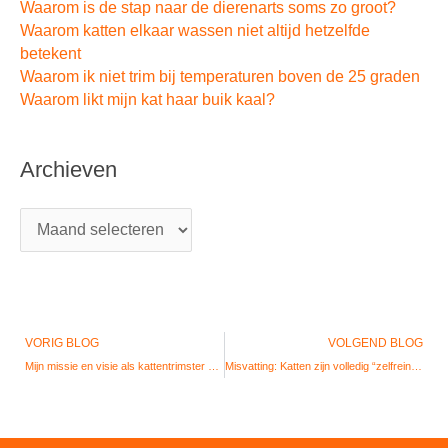
Waarom is de stap naar de dierenarts soms zo groot?
Waarom katten elkaar wassen niet altijd hetzelfde
betekent
Waarom ik niet trim bij temperaturen boven de 25 graden
Waarom likt mijn kat haar buik kaal?
Archieven
Vorige
VORIG BLOG
VOLGEND BLOG
Mijn missie en visie als kattentrimster en gedragstherapeut!
Misvatting: Katten zijn volledig “zelfreinigend”